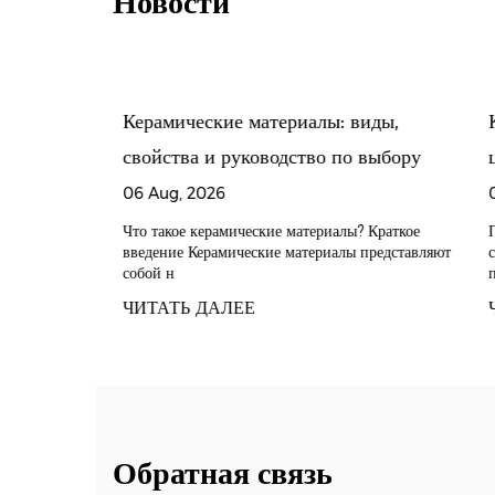
Новости
чных
Керамические материалы: виды,
К
ных
свойства и руководство по выбору
ц
лением
п
06 Aug, 2026
0
 энергии?
с
отрасль
Что такое керамические материалы? Краткое
Пр
нии
введение Керамические материалы представляют
со
Ч
собой н
пр
ЧИТАТЬ ДАЛЕЕ
Ч
Обратная связь