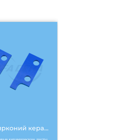
Синий цирконий керамический лист
ые керамические листы
Этот керамический штифт синего