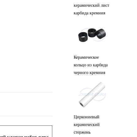
керамическая
керамический лист
керами
пластина
карбида кремния
Синий 
Циркониевая
Керамическое
керами
керамическая
кольцо из карбида
штифт
полоса
черного кремния
Циркон
Циркониевый
Циркониевый
керамич
керамический
керамический
шестер
круглый лист
стержень