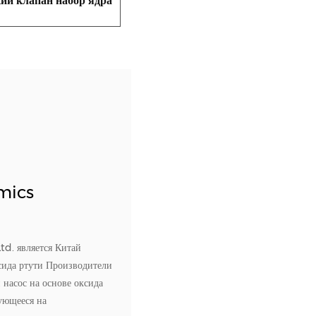
й клапан набор ядра
mics
td. является
Китай
сида ртути Производители
насос на основе оксида
ующееся на