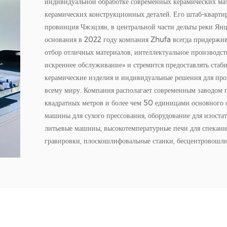
индивидуальной обработке современных керамических ма
керамических конструкционных деталей. Его штаб-квартир
провинция Чжэцзян, в центральной части дельты реки Янц
основания в 2022 году компания Zhufa всегда придержив
отбор отличных материалов, интеллектуальное производст
искреннее обслуживание» и стремится предоставлять стаб
керамические изделия и индивидуальные решения для пр
всему миру. Компания располагает современным заводо
квадратных метров и более чем 50 единицами основного 
машины для сухого прессования, оборудование для изостат
литьевые машины, высокотемпературные печи для спекани
гравировки, плоскошлифовальные станки, бесцентровошли
пробивные прессы, хонинговальные станки и т. д., облада
производства от сырья до готовой продукции и обеспечив
всего процесса. Основные конструкционные керамические
охватывают различные материалы, такие как диоксид цирк
нитрид кремния, карбид кремния, нитрид алюминия и т. д
керамические стержни, керамические трубки, керамически