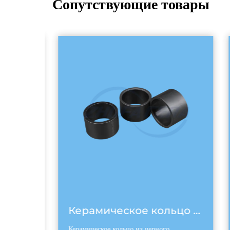
Сопутствующие товары
Черный керамический лист карбида кремния
Керамическое кольцо из карбида черного кремния
Керамическое кольцо из черного