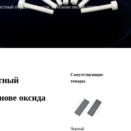
стный поршневой насос на основе оксида ртути
Сопутствующие
тный
товары
нове оксида
Циркониевая
Черный
Синий 