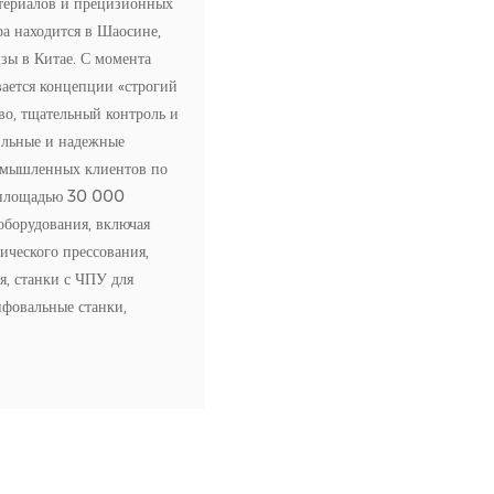
териалов и прецизионных
а находится в Шаосине,
зы в Китае. С момента
ается концепции «строгий
во, тщательный контроль и
ильные и надежные
омышленных клиентов по
м площадью 30 000
оборудования, включая
ического прессования,
я, станки с ЧПУ для
фовальные станки,
я полным циклом
ая независимый контроль
 изделия компании
ония, оксид алюминия,
. Типы деталей включают
е листы, уплотнения и