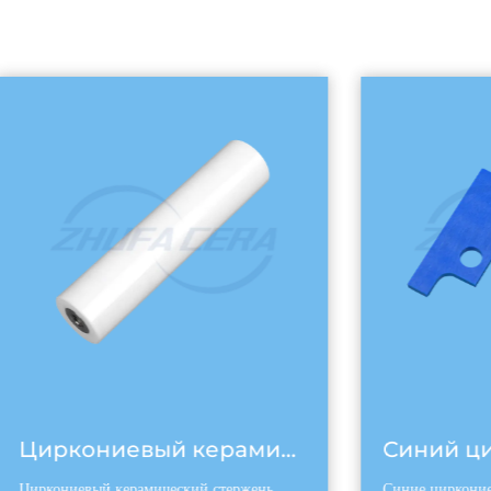
Циркониевый керамический стержень
Циркониевый керамический стержень
Синие циркониев