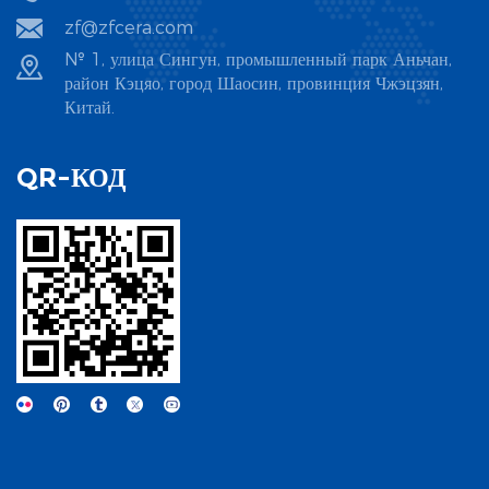
zf@zfcera.com
№ 1, улица Сингун, промышленный парк Аньчан,
район Кэцяо, город Шаосин, провинция Чжэцзян,
Китай.
QR-КОД