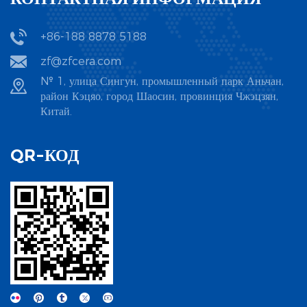
Такие заводы-производители, как Zhejiang Zhufa Precision
+86-188 8878 5188
Ceramics Technology Co., Ltd., предлагают индивидуальные
zf@zfcera.com
решения по материалам из оксида циркония, оксида алюминия,
нитрида кремния и карбида кремния, гарантируя соответствие
№ 1, улица Сингун, промышленный парк Аньчан,
район Кэцяо, город Шаосин, провинция Чжэцзян,
керамических колец конкретным промышленным требованиям —
Китай.
будь то износостойкость, терморегулирование или защита от
коррозии.
QR-КОД
Каковы критически важные методы формования и спекания
керамических колец?
Формовка и спекание напрямую определяют стабильность
размеров и механическую прочность керамических колец, при
этом выбор процесса зависит от размера и сложности кольца.
Экструзионное формование широко используется для колец
стандартного размера (например, колец Рашига), где смешанные
керамические порошки прессуются через специальные матрицы