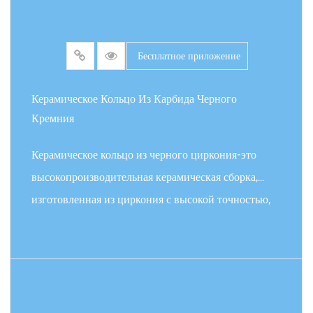
Бесплатное приложение
Керамическое Кольцо Из Карбида Черного
Кремния
Керамическое кольцо из черного циркония-это
высокопроизводительная керамическая сборка,
изготовленная из циркония с высокой точностью,
путем точного литья и высокотемпературного
спекания. Его четырехугольная кристаллическая
структура придает материалу более высокую
ПОДРОБНЕЕ
механическую прочность (> 1000 МПа) и вязкость
перелома, при этом твердость превышает MOHS 9