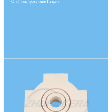
Стабилизированное Иттрие
коррозионно-стойкого компонента в реакторах,
клапанах и трубопроводах, обеспечивая
длительную устойчивость к агрессивным средам.
Кроме того, его высокая термостойкость и
износостойкость делают его идеальным выбором
для систем тепловой защиты в аэрокосмической
отрасли, прецизионных узлов медицинских
приборов и современного производственного
ПОДРОБНЕЕ
оборудования, отвечая строгим требованиям
современной промышленности.