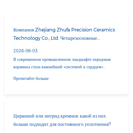
Компания Zhejiang Zhufa Precision Ceramics
Technology Co., Ltd. Четырехосновные
технологии формования. Разбивка и
2026-06-03
корпоративный профиль
В современном промышленном ландшафте передовая
керамика стала важнейшей «системой и сердцем»
основных областей, таких как полупроводниковая,
Прочитайте больше
аэрокосмическая, медицинская техника и
интеллектуальное производство, благодаря своим
превосходным характеристикам устойчивости к высоким
температурам, износостойкости, коррозионной стойкости
и чрезвычайной твердости. Являясь экспертом с
Цирконий или нитрид кремния: какой из них
глубокими знаниями в области специализированной
больше подходит для постоянного уплотнения?
технической керамики, компания Компания Zhejiang