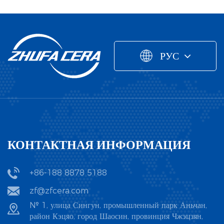
этими двумя материалами? Более подходящий для выбора
циркония, глинозем и кремниевой нитридной керамики
прототипы. Почему стоит сотрудничать с Zhejiang
производственной технологии, керамика Zhufa
Цирконий Сценарий: сцена Типичные применения
высоко оценивается международными партнерами.
Zhufa Precision Ceramics? Универсальные
Precision демонстрирует профессионализм. Компания
Монтажное напряжение более сложное. Медицинские
комплексные решения: От анализа первоначальных
достигла интегрированной промышленной планировки от
пломбы Уделяйте больше внимания герметичной
требований, индивидуального выбора материала и оценки
подготовки порошка до обработки устройств и имеет
устойчивости. Прецизионный корпус клапана Требует
РУС
процесса формования до точного спекания и
полный набор высококачественных производственных и
длительного сотрудничества с металлом. Структура
постпрецизионной алмазной обработки — мы
производственных испытательных оборудования,
вакуумного подключения Маленькая и точная
предоставляем полный комплекс услуг по
охватывающих все аспекты, такие как материалы,
конструкция Электронная упаковка Высокие требования к
индивидуальной настройке жизненного цикла.
грануляция, формование, спекание и точное производство.
стабильности обработки Уплотнение датчика Более
Мастерство и строгий контроль качества: Опираясь на
Эта полная промышленная сеть не только обеспечивает
подходящий для выбора нитрид кремния Сценарий: сцена
современное оборудование для неразрушающего и
стабильность качества продукта, но также предоставляет
Типичные применения Частый термический шок
метрологического контроля вместе с нашими опытными
клиентам универсальный сервис от 3D-моделирования на
Полупроводниковое оборудование резкие перепады
КОНТАКТНАЯ ИНФОРМАЦИЯ
инженерными командами, мы гарантируем, что каждый
стадии концепции дизайна до проверки малых партий, а
температуры Аэрокосмические уплотнения Длительная
кусок керамики, покидающий наш завод, демонстрирует
также массового производства и доставки 10 000
работа при высоких температурах высокая температура轴
превосходные физические и химические свойства. Гибкая
человек. Понятно, что нынешние основные продукты
+86-188 8878 5188
承系统 Экстремальная рабочая среда плазменное
и быстрая реакция рынка: Используя 3D-печать для
компании включают закаленную цирконию, магниевую
оборудование Требует сверхвысокой механической
zf@zfcera.com
сверхбыстрого прототипирования и функциональной
цирконию, глиноземной цирконии, глинозем, нитрид
прочности. Новые энергетические высокотемпературные
№ 1, улица Сингун, промышленный парк Аньчан,
проверки, а также сухое прессование и литьевое
кремния, кремниевый карбид и т. Д. Эти продукты
конструктивные детали На самом деле срок службы
район Кэцяо, город Шаосин, провинция Чжэцзян,
формование для плавного масштабирования в больших
широко используются в электронике, машине, химических