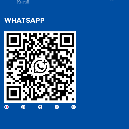
уплотнения определяется не самим материалом. Многие
Китай.
объемах, мы даем возможность вашим продуктам занять
веществах, аэрокосмических и других полях.
уплотнения выходят из строя не потому, что материал
рыночные витрины с максимальной скоростью. Контакты
Соответствующий человек компании сказал: «Наша
«недостаточно хорош»; Несоответствие теплового
и коммерческое сотрудничество Zhejiang Zhufa
WHATSAPP
техническая команда всегда обладает глубоким
расширения, ошибка допуска посадки, концентрация
Precision Ceramics Technology Co., Ltd. Техническая
пониманием рыночного спроса и постоянно
структурных напряжений, необоснованный процесс пайки
экспертиза: Сухое прессование | Изостатическое
оптимизирует производительность продукта, чтобы
и некачественная шероховатость поверхности. .
прессование | Литье керамики под давлением (CIM) |
удовлетворить различные потребности различных
Керамические материалы – это лишь основа. Что
Керамическая 3D-печать Домены приложений: Настройка
клиентов. Будь то сложные структурные детали или
действительно определяет срок службы постоянного
высококачественных основных компонентов в
керамические детали с высокой определенной силой, мы
уплотнения, так это комплексный результат характеристик
полупроводниковой, аэрокосмической, медицинской
можем предоставить профессиональные решения». В связи
материала, конструкции конструкции, управления
технике, интеллектуальном производстве и т. д.
с постоянным ростом спроса на рынка на
процессом и соответствия рабочим условиям. Заключение
Контактная горячая линия: 86 18888785188
высокопроизводительных керамических материалах,
Не существует абсолютного «кто более продвинутый»
Zhufa Precision Ceramics будет продолжать
между оксидом циркония и нитридом кремния. Они
увеличивать инвестиции в НИОКР, повысить свою
представляют собой две совершенно разные инженерные
собственную техническую силу и стремиться стать
логики: Цирконий强调“稳定配合” нитрид кремния强调“极
лидером в точной керамической промышленности,
端性能” Для постоянной герметизации, если основной
способствуя развитию новой индустрии керамических
проблемой является «долговременное надежное
материалов. .
соединение», диоксид циркония имеет тенденцию быть