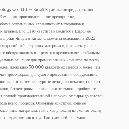
ology Co., Ltd. — Китай
Керамика нитрида кремния
 Компания
, производственное предприятие,
ботке современных керамических материалов и
 деталей. Его штаб-квартира находится в Шаосине,
ьты реки Янцзы в Китае. С момента основания в 2022
 «строгий отбор лучших материалов, интеллектуальное
нее обслуживание» и стремится предоставлять стабильные
уальные решения для промышленных клиентов по всему
водом площадью 30 000 квадратных метров и более чем
ая пресс-формы для сухого прессования, оборудование
ашины, высокотемпературные печи для спекания, станки с
анки, бесцентровые шлифовальные станки, пробивные
ает полной производственной цепочкой от сырья до готовой
роль всего процесса. Основные конструкционные
азличные материалы, такие как диоксид циркония, оксид
нитрид алюминия и т. д. Типы деталей включают
 керамические листы, уплотнения и сложные детали