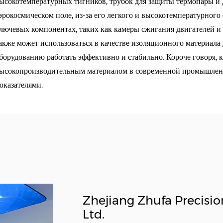
ысокотемпературных тигников, трубок для защиты термопары и 
эрокосмическом поле, из-за его легкого и высокотемпературного
лючевых компонентах, таких как камеры сжигания двигателей и 
акже может использоваться в качестве изоляционного материала
борудованию работать эффективно и стабильно. Короче говоря, 
ысокопроизводительным материалом в современной промышлен
оказателями. ​
Zhejiang Zhufa Precisio
Ltd.