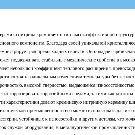
ПОДРОБНЕЕ
ПОДРОБНЕ
ерамика нитрида кремния-это тип высокоэффективной структур
сновного компонента. Благодаря своей уникальной кристалличе
емонстрирует ряд превосходных свойств. Он обладает чрезвыча
ожет поддерживать стабильные механические свойства в высок
меет небольшой коэффициент теплового расширения, превосход
ротивостоять радикальным изменениям температуры без легкости
рочностью, высокой твердостью, выдающейся износостойкостью 
егко коррозировать коррозийными средами, такими как кислоты и
ти характеристики делают кремниевую нитридную керамику шир
еханической промышленности его можно использовать для изг
естерни, устойчивых к износостойки и другим деталям, что мож
рок службы оборудования; В металлургической промышленности 