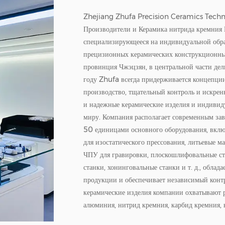
Zhejiang Zhufa Precision Ceramics Techn
Производители
и
Керамика нитрида кремния
специализирующееся на индивидуальной обра
прецизионных керамических конструкционных
провинция Чжэцзян, в центральной части дел
году Zhufa всегда придерживается концепции
производство, тщательный контроль и искрен
и надежные керамические изделия и индивид
миру. Компания располагает современным за
50 единицами основного оборудования, включ
для изостатического прессования, литьевые м
ЧПУ для гравировки, плоскошлифовальные ст
станки, хонинговальные станки и т. д., облад
продукции и обеспечивает независимый конт
керамические изделия компании охватывают р
алюминия, нитрид кремния, карбид кремния, 
керамические стержни, керамические трубки,