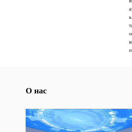
в
а
к
т
о
в
п
О нас