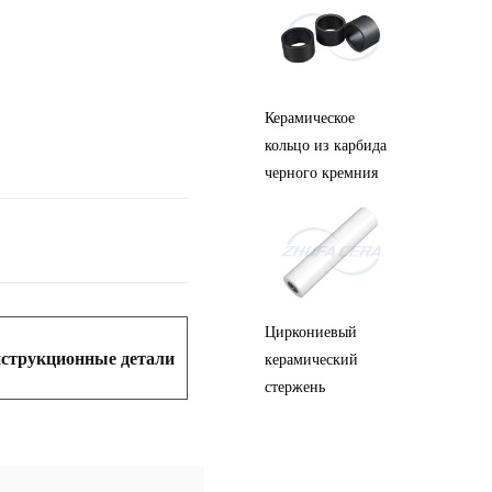
Синий 
Циркониевая
Керамическое
керами
керамическая
кольцо из карбида
штифт
полоса
черного кремния
Циркон
Циркониевый
Циркониевый
керамич
струкционные детали
керамический
керамический
шестер
круглый лист
стержень