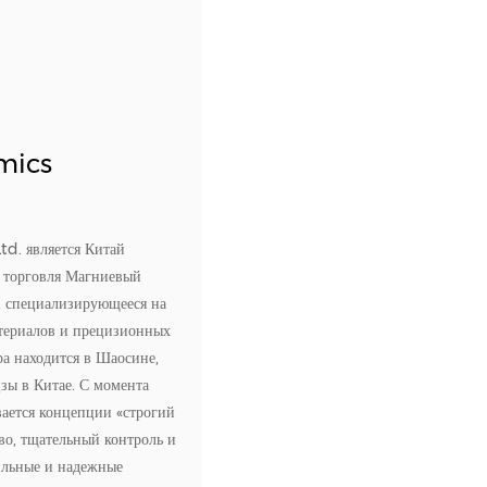
mics
td. является
Китай
 торговля Магниевый
, специализирующееся на
териалов и прецизионных
а находится в Шаосине,
зы в Китае. С момента
ается концепции «строгий
во, тщательный контроль и
ильные и надежные