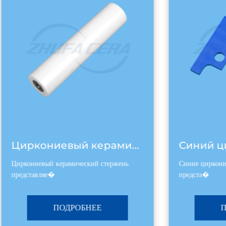
Циркониевый керамический стержень
Циркониевый керамический стержень
Синие циркониев
представляе�
предста�
ПОДРОБНЕЕ
ПО