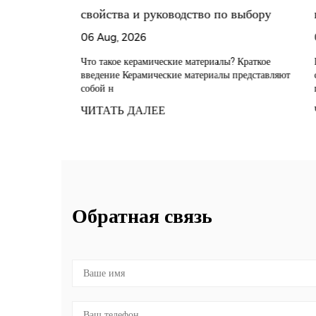
ных
свойства и руководство по выбору
ц
лением
п
06 Aug, 2026
0
 энергии?
с
отрасль
Что такое керамические материалы? Краткое
Пр
нии
введение Керамические материалы представляют
со
Ч
собой н
пр
ЧИТАТЬ ДАЛЕЕ
Ч
Обратная связь