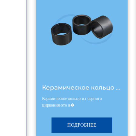
Черный керамический лист карбида кремния
Керамическое кольцо из карбида черного кремния
Керамическое кольцо из черного
циркония-это в�
ПОДРОБНЕЕ