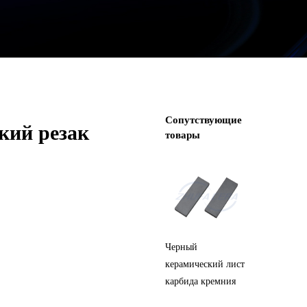
Сопутствующие
кий резак
товары
Циркониевая
Черный
Синий 
керамическая
керамический лист
керами
пластина
карбида кремния