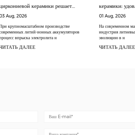
миллионов юаней в исследования и разработки, постоянн
иркониевой керамики решает
керамики: удовл
материалов и технологии обработки, всегда ставя качество
роблему утечки электролита в ТНВД
меняющихся пот
3 Aug, 2026
01 Aug, 2026
и обслуживание в качестве движущей силы для создания 
 литиевыми батареями | Чжэцзян
модернизации ли
клиентов.
и крупномасштабном производстве
На современном макр
временных литий-ионных аккумуляторов
индустрия литиевых б
жуфа Прецизионная керамика
литиевых батаре
оцесс впрыска электролита н
эволюцию в н
ИТАТЬ ДАЛЕЕ
ЧИТАТЬ ДАЛЕЕ