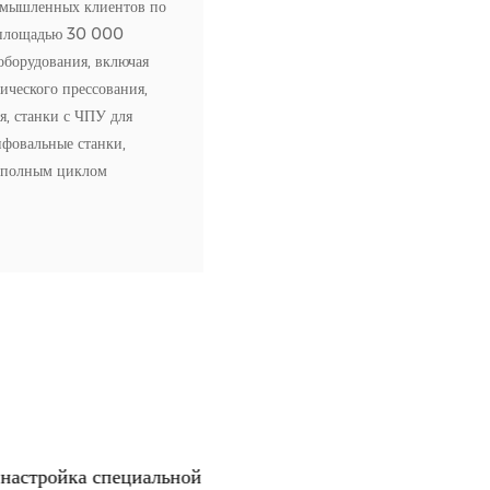
омышленных клиентов по
м площадью 30 000
оборудования, включая
ического прессования,
я, станки с ЧПУ для
фовальные станки,
я полным циклом
ая независимый контроль
 изделия компании
ония, оксид алюминия,
. Типы деталей включают
е листы, уплотнения и
в полупроводниковой,
тизации, лазерных
. Как завод-источник,
рживает индивидуальное
гибкое производство и
стировала более 10
астройка специальной
Почему обработка высокоточн