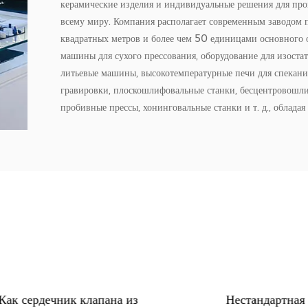
керамические изделия и индивидуальные решения для пр
всему миру. Компания располагает современным заводо
квадратных метров и более чем 50 единицами основного 
машины для сухого прессования, оборудование для изостат
литьевые машины, высокотемпературные печи для спекани
гравировки, плоскошлифовальные станки, бесцентровошли
пробивные прессы, хонинговальные станки и т. д., облада
производства от сырья до готовой продукции и обеспечив
всего процесса. Основные конструкционные керамические
охватывают различные материалы, такие как диоксид цирк
нитрид кремния, карбид кремния, нитрид алюминия и т. д
керамические стержни, керамические трубки, керамически
сложные фасонные детали, которые широко используются 
медицинской, новой энергетике, оборудовании для автома
технологиях, военной промышленности и точных приборах
объединяющий промышленность и торговлю, Zhufa подде
изготовление, быстрое прототипирование, мелкосерийное 
сотрудничество OEM. С момента основания компания инве
ак сердечник клапана из
Нестандартная н