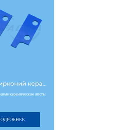
Синий цирконий керамический лист
ые керамические листы
Этот керамический штифт синего
циркония изгот
ДРОБНЕЕ
ПОДРОБНЕЕ