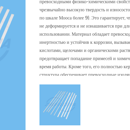
превосходными физико-химическими свойст
чрезвычайно высокую твердость и износосто
по шкале Мооса более 9). Это гарантирует, 
не деформируется и не изнашивается при дл
использовании. Материал обладает превосх
инертностью и устойчив к коррозии, вызыв
кислотами, щелочами и органическими раств
предотвращает попадание примесей и химич
время работы. Кроме того, его полностью ке
структура обеспечивает превосходные изоля
полностью изолирует ток, предотвращает ри
электростатического разряда (ЭСР), биосовм
аллергии и отторжения тканей и подходит д
условий. Гладкая поверхность легко очищает
стерилизована высокотемпературной или хи
дезинфекцией для поддержания высоких ста