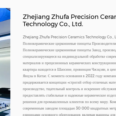
Zhejiang Zhufa Precision Cera
Technology Co., Ltd.
Zhejiang Zhufa Precision Ceramics Technology Co., L
Полнокерамические циркониевые пинцеты Производител
Полнокерамические циркониевые пинцеты Завод
, произво
специализирующееся на индивидуальной обработке совре
материалов и прецизионных керамических конструкционны
квартира находится в Шаосине, провинция Чжэцзян, в цен
Янцзы в Китае. С момента основания в 2022 году компан
придерживается концепции «строгий отбор отличных мате
производство, тщательный контроль и искреннее обслужив
предоставлять стабильные и надежные керамические изде
решения для промышленных клиентов по всему миру. Ком
современным заводом площадью 30 000 квадратных метр
единицами основного оборудования, включая машины для 