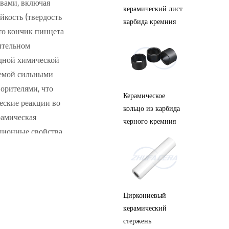
вами, включая
керамическая
керамический лист
керами
йкость (твердость
пластина
карбида кремния
что кончик пинцета
ительном
одной химической
аемой сильными
Синий 
орителями, что
Циркониевая
Керамическое
керами
еские реакции во
керамическая
кольцо из карбида
штифт
рамическая
полоса
черного кремния
ционные свойства,
ск
естим, не вызывает
ля стерильных
Циркон
ся и может быть
Циркониевый
Циркониевый
керамич
мической
керамический
керамический
шестер
ндартов чистоты и
круглый лист
стержень