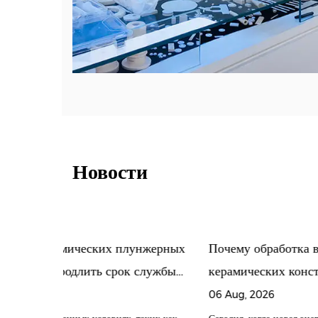
Новости
унжерных
Почему обработка высокоточных
К
 службы
керамических конструкционных
с
усков
деталей стала новым направлением
06 Aug, 2026
0
для новой цепочки поставок энергии?