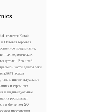
mics
td. является
Китай
и
и
Оптовая торговля
дственное предприятие,
менных керамических
х деталей. Его штаб-
тральной части дельты реки
ия Zhufa всегда
риалов, интеллектуальное
ание» и стремится
лия и индивидуальные
пания располагает
ов и более чем 50
сухого прессования,