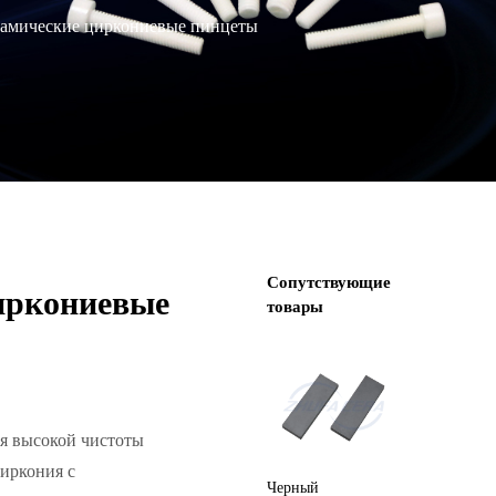
амические циркониевые пинцеты
Сопутствующие
иркониевые
товары
я высокой чистоты
циркония с
Циркониевая
Черный
Синий 