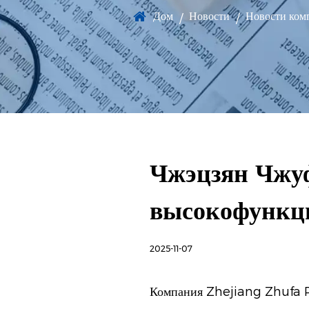
Дом
Новости
Новости ком
/
/
Чжэцзян Чжуф
высокофункц
2025-11-07
Компания Zhejiang Zhufa P