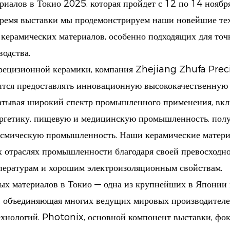
иалов в Токио 2025, которая пройдет с 12 по 14 нояб
время выставки мы продемонстрируем наши новейшие те
керамических материалов, особенно подходящих для точ
одства.
прецизионной керамики, компания Zhejiang Zhufa Pre
ится предоставлять инновационную высококачественну
ватывая широкий спектр промышленного применения, вкл
ергетику, пищевую и медицинскую промышленность, пол
осмическую промышленность. Наши керамические матери
 отраслях промышленности благодаря своей превосходно
пературам и хорошим электроизоляционным свойствам.
х материалов в Токио — одна из крупнейших в Японии 
, объединяющая многих ведущих мировых производител
хнологий. Photonix, основной компонент выставки, фок