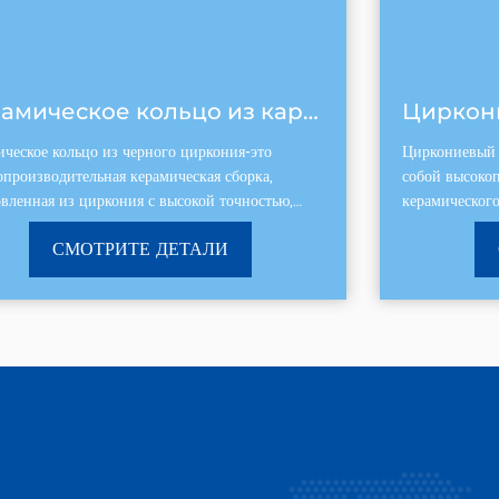
Циркониевый керамический стержень
Циркониевый керамический стержень представляет
собой высокопроизводительный стержень
керамического материала, в основном из оксида
циркония, с превосходной механической прочностью
СМОТРИТЕ ДЕТАЛИ
и химической стабиль...