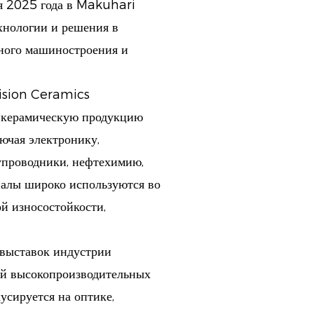
ря 2025 года в Makuhari
хнологии и решения в
ного машиностроения и
cision Ceramics
ю керамическую продукцию
ючая электронику,
упроводники, нефтехимию,
алы широко используются во
й износостойкости,
выставок индустрии
ей высокопроизводительных
усируется на оптике,