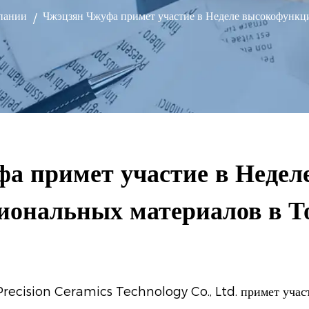
пании
Чжэцзян Чжуфа примет участие в Неделе высокофункц
/
а примет участие в Недел
иональных материалов в Т
recision Ceramics Technology Co., Ltd. примет участ